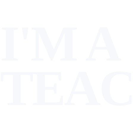
I'M A
TEA