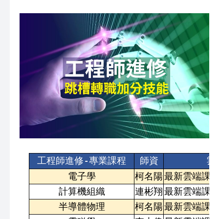
工程師進修-專業課程
師資
雲
電子學
柯名陽
最新雲端課
計算機組織
連彬翔
最新雲端課
半導體物理
柯名陽
最新雲端課