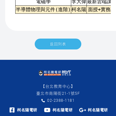
電磁學
李大偉
最新雲端課
半導體物理與元件(進階)
柯名陽
面授+實務
返回列表
卓奇文教補習班 網站資訊
關於卓奇文教補習班
地址：
電話：
【台北教育中心】
臺北市南陽街21-1號5F
02-2388-1181
柯名陽電研
柯名陽電研
柯名陽電研